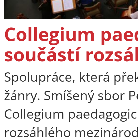
Collegium pae
součástí rozsá
Spolupráce, která pře
žánry. Smíšený sbor P
Collegium paedagogicu
rozsáhlého mezinárod