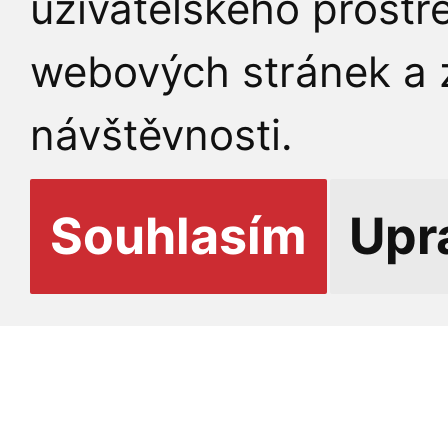
uživatelského prostř
úmrtí doc. PhDr. Mari
webových stránek a z
osobnosti české speci
návštěvnosti.
akademické pracovnic
Univerzity Karlovy a b
Souhlasím
Upr
speciální pedagogiky 
styky.