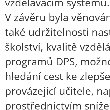
vzdělávacím systému.
V závěru byla věnová
také udržitelnosti na
školství, kvalitě vzděl
programů DPS, možnos
hledání cest ke zlep
provázející učitele, na
prostřednictvím sníž