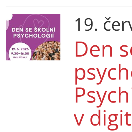
19. če
Den s
psych
Psych
v digi