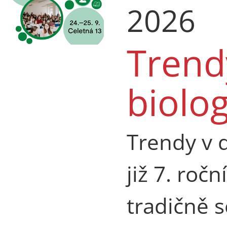
2026
Trend
biolo
Trendy v d
již 7. roč
tradičně s