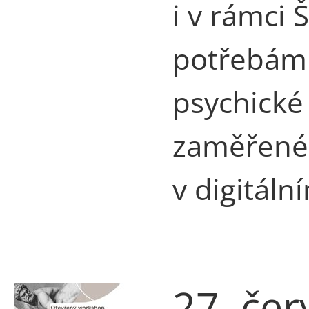
i v rámci 
potřebám 
psychické
zaměřené 
v digitáln
27. če