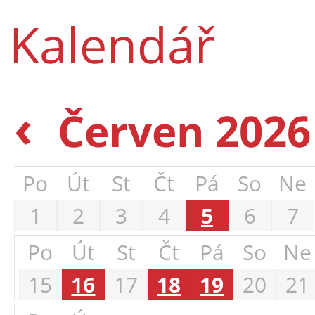
Kalendář
‹
Červen 202
Po
Út
St
Čt
Pá
So
Ne
1
2
3
4
5
6
7
Po
Út
St
Čt
Pá
So
Ne
15
16
17
18
19
20
21