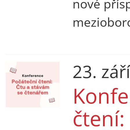
nové přís
mezioboro
23. zář
Konfe
čtení: