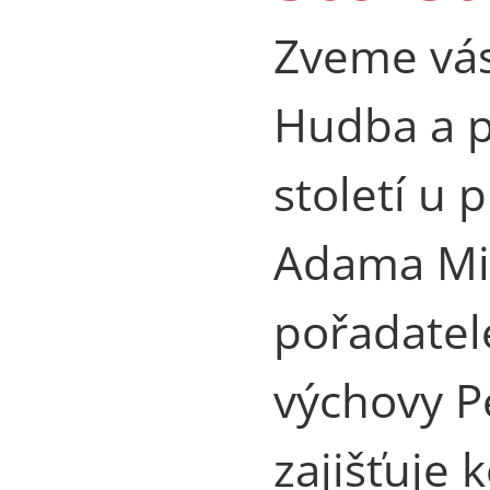
Zveme vás
Hudba a p
století u p
Adama Mic
pořadatel
výchovy P
zajišťuje 