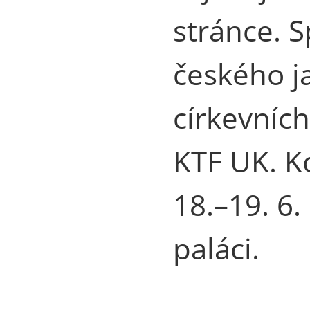
stránce. 
českého j
církevních
KTF UK. K
18.–19. 6
paláci.