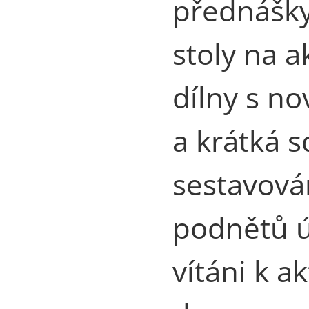
přednášky
stoly na a
dílny s n
a krátká s
sestavován
podnětů ú
vítáni k a