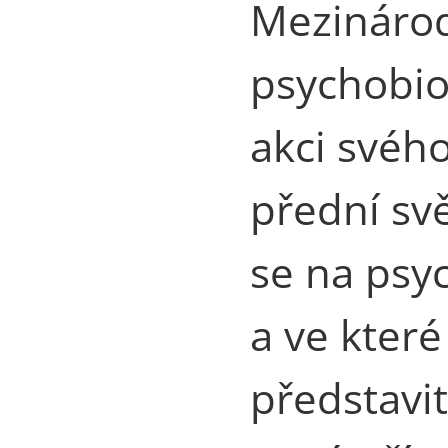
Mezinárod
psychobiog
akci svého
přední svě
se na psy
a ve kter
představit