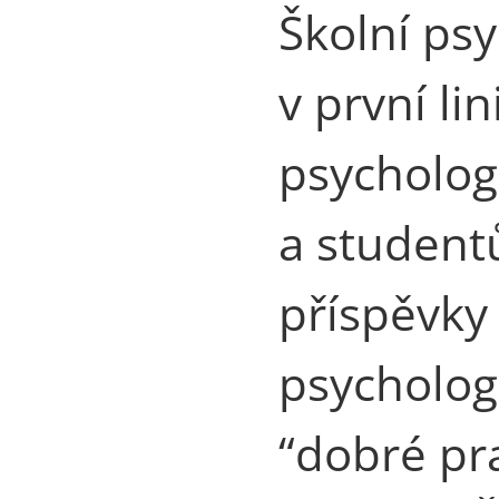
Školní psy
v první li
psycholog
a student
příspěvky 
psychologů
“dobré pra