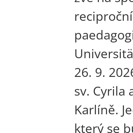
recipročn
paedagogi
Universitä
26. 9. 202
sv. Cyril
Karlíně. J
který se 