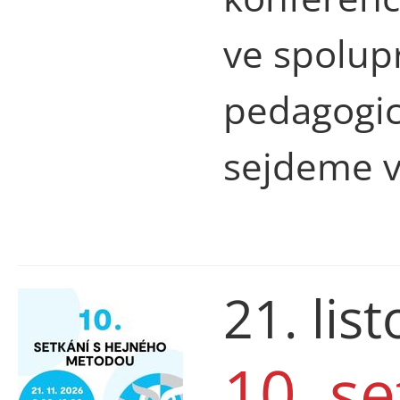
ve spolup
pedagogick
sejdeme v
21. lis
10. s