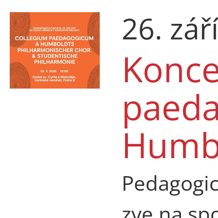
26. zář
Konce
paeda
Humbo
Pedagogic
zve na sp