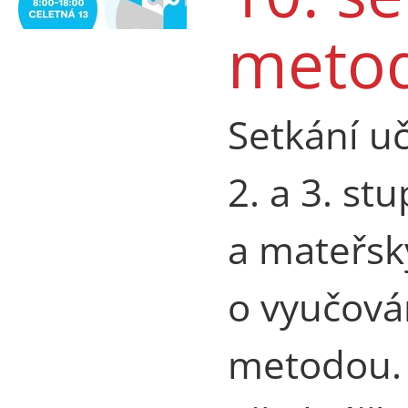
meto
Setkání u
2. a 3. st
a mateřský
o vyučová
metodou. 