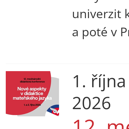
univerzit 
a poté v P
1. října
2026
12. m