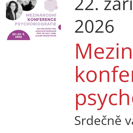
22. zář
2026
Mezin
konfe
psych
Srdečně v