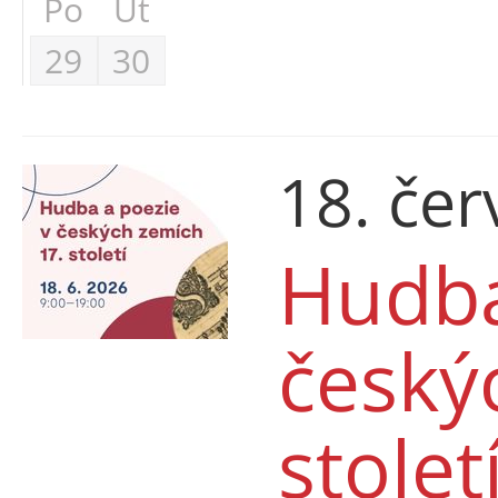
Po
Út
29
30
18. če
Hudba
český
stolet