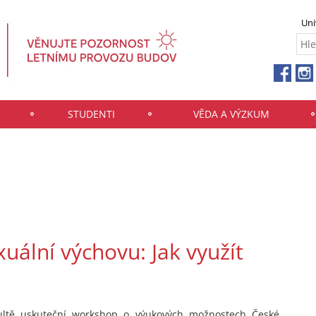
Uni
STUDENTI
VĚDA A VÝZKUM
uální výchovu: Jak využít
ultě uskuteční workshop o výukových možnostech České