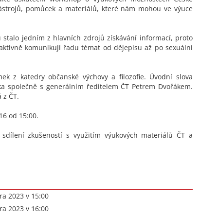
nástrojů, pomůcek a materiálů, které nám mohou ve výuce
 stalo jedním z hlavních zdrojů získávání informací, proto
eraktivně komunikují řadu témat od dějepisu až po sexuální
k z katedry občanské výchovy a filozofie. Úvodní slova
ka společně s generálním ředitelem ČT Petrem Dvořákem.
 z ČT.
6 od 15:00.
sdílení zkušeností s využitím výukových materiálů ČT a
ra 2023 v 15:00
ra 2023 v 16:00