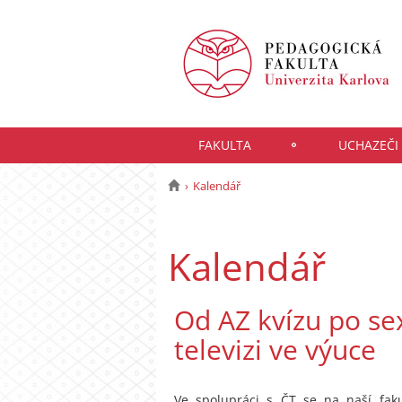
FAKULTA
UCHAZEČI
Kalendář
Kalendář
Od AZ kvízu po sex
televizi ve výuce
Ve spolupráci s ČT se na naší fak