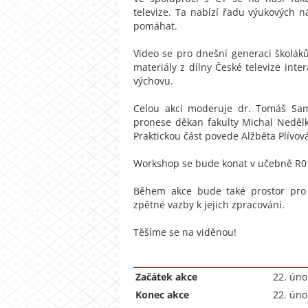
televize. Ta nabízí řadu výukových 
pomáhat.
Video se pro dnešní generaci školáků
materiály z dílny České televize int
výchovu.
Celou akci moderuje dr. Tomáš Same
pronese děkan fakulty Michal Neděl
Praktickou část povede Alžběta Plívová
Workshop se bude konat v učebně R01
Během akce bude také prostor pro 
zpětné vazby k jejich zpracování.
Těšíme se na viděnou!
Začátek akce
22. úno
Konec akce
22. úno