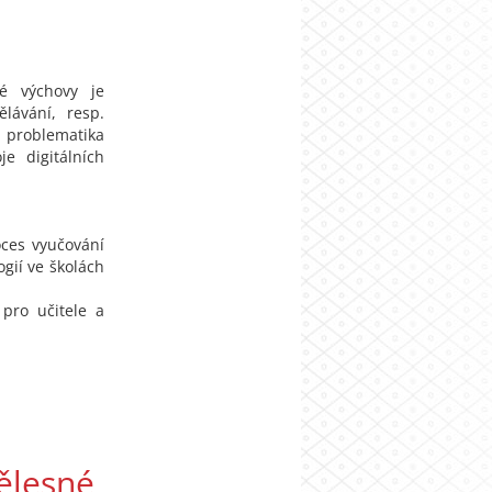
ké výchovy je
lávání, resp.
a problematika
je digitálních
oces vyučování
ogií ve školách
pro učitele a
tělesné