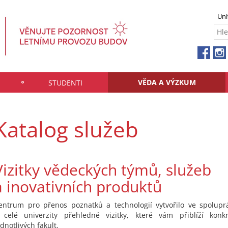
Uni
VĚDA A VÝZKUM
STUDENTI
Katalog služeb
Vizitky vědeckých týmů, služeb
a inovativních produktů
entrum pro přenos poznatků a technologií vytvořilo ve spolupr
 celé univerzity přehledné vizitky, které vám přiblíží konk
ednotlivých fakult.