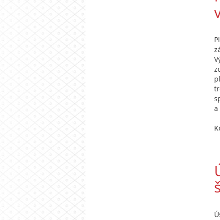
P
z
V
z
p
t
s
a 
K
Ú