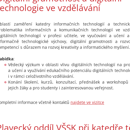
technologie ve vzdělávání
blastí zaměření katedry informačních technologií a technic
roblematika informačních a komunikačních technologií ve vzdě
igitálních technologií v profesi učitele, ve vyučování a učení 
nformačně technologické výchovy, digitální gramotnosti a rozvo
ompetencí s důrazem na rozvoj kreativity a informatického myšlení.
abídka
:
Vědecký výzkum v oblasti vlivu digitálních technologií na pr
a učení a využívání edukačního potenciálu digitálních technol
i v rámci celoživotního vzdělávání.
Konání školení, kurzů, konzultací, přednášek a workshopů 
jejich žáky a pro studenty i zainteresovanou veřejnost.
ompletní informace včetně kontaktů
najdete ve vizitce
Plavecký oddíl VŠSK při katedře 