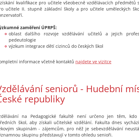
 získání kvalifikace pro učitele všeobecně vzdělávacích předmětů s
ro učitele II. stupně základní školy a pro učitele uměleckých šk
onzervatoří.
ýzkumné zaměření ÚPRPŠ:
oblast dalšího rozvoje vzdělávání učitelů a jejich profes
pedeutologie
výzkum integrace dětí cizinců do českých škol
ompletní informace včetně kontaktů
najdete ve vizitce
Vzdělávání seniorů - Hudební mí
České republiky
zdělávání na Pedagogické fakultě není určeno jen těm, kdo 
tředních škol, aby získali učitelské vzdělání. Fakulta dnes vycház
ěkovým skupinám - zájemcům, pro něž je sebevzdělávání neustá
ýznamnou skupinu představují v tomto ohledu senioři.