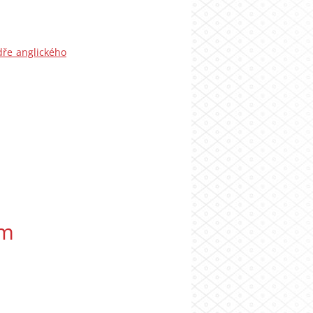
dře anglického
um