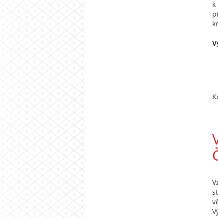
k
p
k
V
K
V
s
v
V