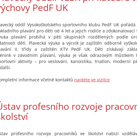
výchovy PedF UK
lavecký oddíl Vysokoškolského sportovního klubu PedF UK pořádá
ákladního plavání pro děti od 4 let a jejich rodiče a zdokonalovací
ýuka plavání probíhá v pěti skupinách rozdělených podle úr
datnosti dětí. Plavecká výuka a výcvik je zajištěn odborně vyškole
lavání II. třídy a zaštítěn KTV PedF UK. Děti získávají zákl
rénink v závodním plavání, výuka je však odrazovým můstkem t
portovní aktivity – pro veslování, kanoistiku, triatlon, moderní pě
další.
ompletní informace včetně kontaktů
najdete ve vizitce
Ústav profesního rozvoje pracov
školství
stav profesního rozvoje pracovníků ve školství nabízí vzdělá