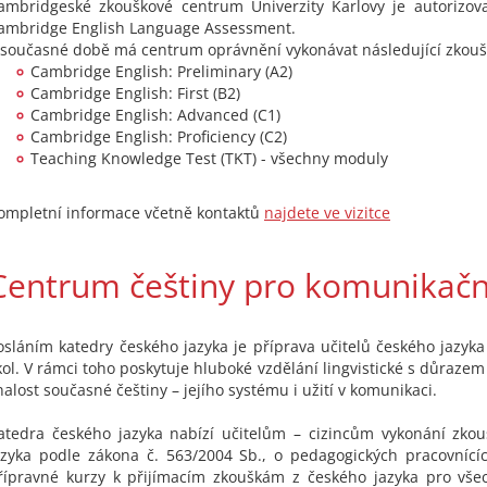
ambridgeské zkouškové centrum Univerzity Karlovy je autorizo
ambridge English Language Assessment.
 současné době má centrum oprávnění vykonávat následující zkouš
Cambridge English: Preliminary (A2)
Cambridge English: First (B2)
Cambridge English: Advanced (C1)
Cambridge English: Proficiency (C2)
Teaching Knowledge Test (TKT) - všechny moduly
ompletní informace včetně kontaktů
najdete ve vizitce
Centrum češtiny pro komunikačn
osláním katedry českého jazyka je příprava učitelů českého jazyk
kol. V rámci toho poskytuje hluboké vzdělání lingvistické s důraze
nalost současné češtiny – jejího systému i užití v komunikaci.
atedra českého jazyka nabízí učitelům – cizincům vykonání zko
azyka podle zákona č. 563/2004 Sb., o pedagogických pracovníc
řípravné kurzy k přijímacím zkouškám z českého jazyka pro vše