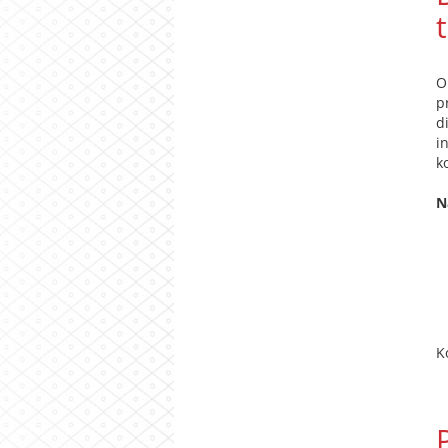
O
p
d
i
k
N
K