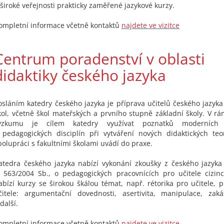
 široké veřejnosti prakticky zaměřené jazykové kurzy.
ompletní informace včetně kontaktů
najdete ve vizitce
Centrum poradenství v oblasti
didaktiky českého jazyka
osláním katedry českého jazyka je příprava učitelů českého jazyk
kol, včetně škol mateřských a prvního stupně základní školy. V r
ýzkumu je cílem katedry využívat poznatků moderních li
 pedagogických disciplín při vytváření nových didaktických teor
polupráci s fakultními školami uvádí do praxe.
atedra českého jazyka nabízí vykonání zkoušky z českého jazyk
. 563/2004 Sb., o pedagogických pracovnících pro učitele cizinc
abízí kurzy se širokou škálou témat, např. rétorika pro učitele, 
čitele: argumentační dovednosti, asertivita, manipulace, zaká
další.
ompletní informace včetně kontaktů
najdete ve vizitce