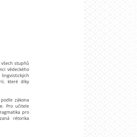
a všech stupňů
ámci vědeckého
ngvistických
ií, které díky
a podle zákona
e. Pro učitele
pragmatika pro
zaná rétorika