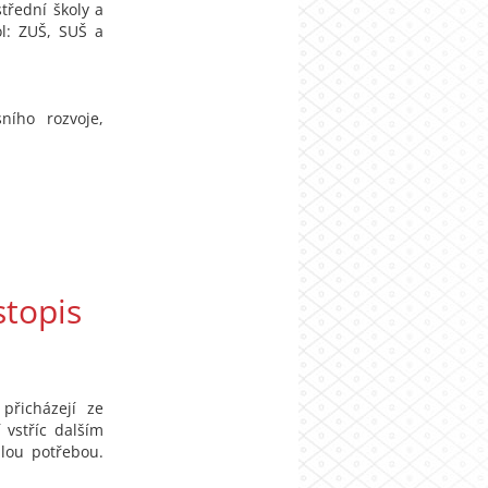
třední školy a
ol: ZUŠ, SUŠ a
ního rozvoje,
stopis
přicházejí ze
í vstříc dalším
lou potřebou.