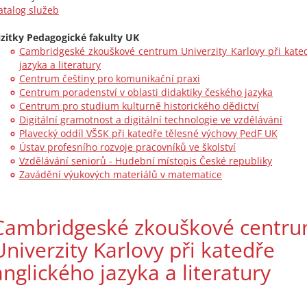
atalog služeb
izitky Pedagogické fakulty UK
Cambridgeské zkouškové centrum Univerzity Karlovy při kate
jazyka a literatury
Centrum češtiny pro komunikační praxi
Centrum poradenství v oblasti didaktiky českého jazyka
Centrum pro studium kulturně historického dědictví
Digitální gramotnost a digitální technologie ve vzdělávání
Plavecký oddíl VŠSK při katedře tělesné výchovy PedF UK
Ústav profesního rozvoje pracovníků ve školství
Vzdělávání seniorů - Hudební místopis České republiky
Zavádění výukových materiálů v matematice
Cambridgeské zkouškové centr
Univerzity Karlovy při katedře
anglického jazyka a literatury