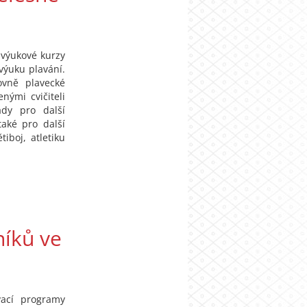
 výukové kurzy
 výuku plavání.
ovně plavecké
nými cvičiteli
ady pro další
aké pro další
tiboj, atletiku
níků ve
vací programy