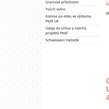
Grantové příležitosti
K
Tvůrčí volno
V
Komise po etiku ve výzkumu
PedF UK
Údaje do smluv a návrhů
projektů PedF
Schvalování metodik