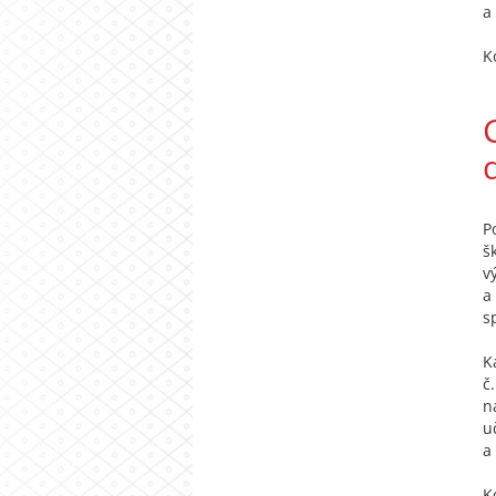
a
K
P
š
v
a
s
K
č
n
u
a 
K