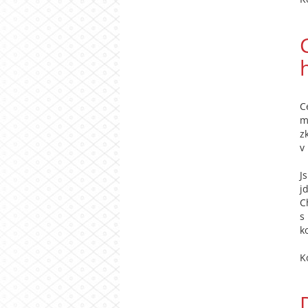
C
m
z
v
J
j
C
s
k
K