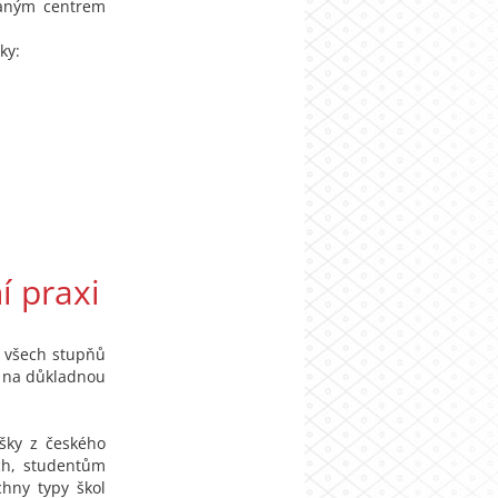
vaným centrem
ky:
í praxi
a všech stupňů
m na důkladnou
ušky z českého
ích, studentům
chny typy škol