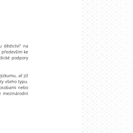
u dědictví“ na
t především ke
odické podpory
ýzkumu, ať již
oly všeho typu.
 osobami nebo
é mezinárodní