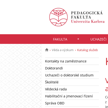
FAKULTA
UCHAZEČI
Věda a výzkum
Katalog služeb
Kontakty na zaměstnance
Doktorandi
Uchazeči o doktorské studium
Školitelé
Vědecká rada
Habilitační a jmenovací řízení
C
z
Správa OBD
j