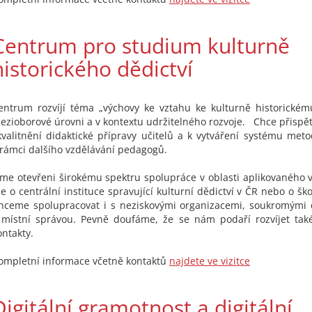
Centrum pro studium kulturně
historického dědictví
entrum rozvíjí téma „výchovy ke vztahu ke kulturně historickém
ezioborové úrovni a v kontextu udržitelného rozvoje. Chce přispě
kvalitnění didaktické přípravy učitelů a k vytváření systému met
 rámci dalšího vzdělávání pedagogů.
sme otevřeni širokému spektru spolupráce v oblasti aplikovaného v
de o centrální instituce spravující kulturní dědictví v ČR nebo o šk
hceme spolupracovat i s neziskovými organizacemi, soukromými
 místní správou. Pevně doufáme, že se nám podaří rozvíjet tak
ontakty.
ompletní informace včetně kontaktů
najdete ve vizitce
Digitální gramotnost a digitální