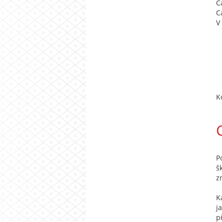
C
C
V
K
P
š
z
K
j
p