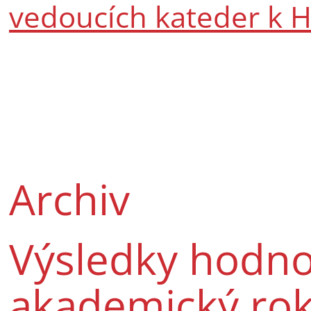
vedoucích kateder k 
Archiv
Výsledky hodno
akademický ro