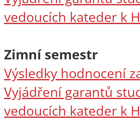
vedoucích kateder k 
Zimní semestr
Výsledky hodnocení z
Vyjádření garantů stu
vedoucích kateder k 