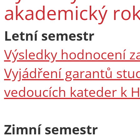
akademický ro
Letní semestr
Výsledky hodnocení z
Vyjádření garantů stu
vedoucích kateder k 
Zimní semestr