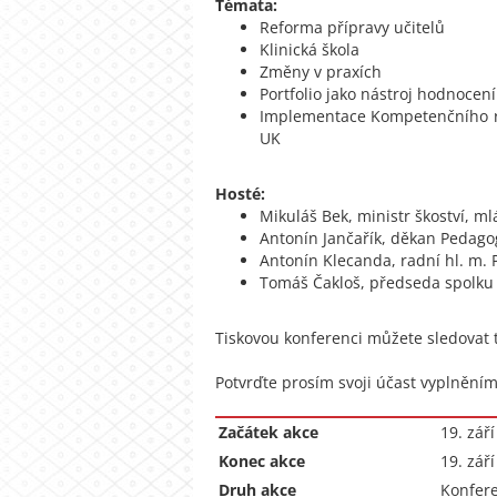
Témata:
Reforma přípravy učitelů
Klinická škola
Změny v praxích
Portfolio jako nástroj hodnocení
Implementace Kompetenčního rá
UK
Hosté:
Mikuláš Bek, ministr škoství, m
Antonín Jančařík, děkan Pedago
Antonín Klecanda, radní hl. m. P
Tomáš Čakloš, předseda spolku
Tiskovou konferenci můžete sledovat 
Potvrďte prosím svoji účast vyplnění
Začátek akce
19. zář
Konec akce
19. zář
Druh akce
Konfer