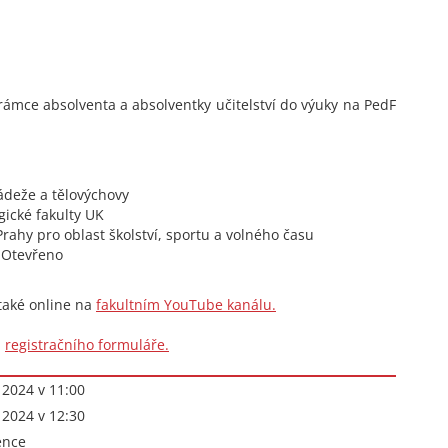
mce absolventa a absolventky učitelství do výuky na PedF
ládeže a tělovýchovy
gické fakulty UK
rahy pro oblast školství, sportu a volného času
 Otevřeno
také online na
fakultním YouTube kanálu.
m
registračního formuláře.
í 2024 v 11:00
í 2024 v 12:30
ence