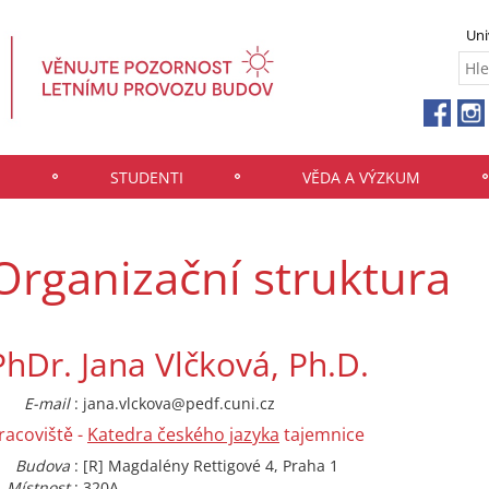
Uni
STUDENTI
VĚDA A VÝZKUM
Organizační struktura
PhDr. Jana Vlčková, Ph.D.
E-mail
: jana.vlckova@pedf.cuni.cz
racoviště -
Katedra českého jazyka
tajemnice
Budova
: [R] Magdalény Rettigové 4, Praha 1
Místnost
: 320A