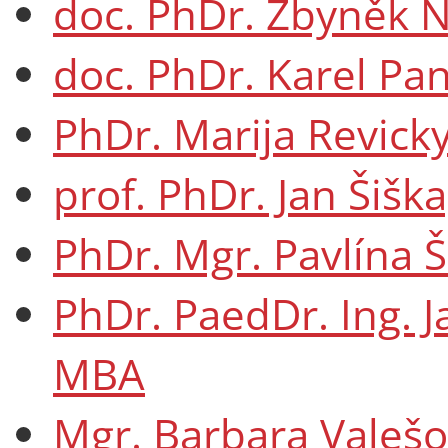
doc. PhDr. Zbyněk 
doc. PhDr. Karel Pa
PhDr. Marija Revicky
prof. PhDr. Jan Šiška
PhDr. Mgr. Pavlína 
PhDr. PaedDr. Ing. Ja
MBA
Mgr. Barbara Valešo