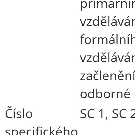
primární
vzdělává
formální
vzdělává
začlenění
odborné 
Číslo
SC 1, SC 
specifického