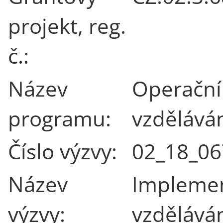
projekt, reg.
č.:
Název
Operační
programu:
vzdělává
Číslo výzvy:
02_18_06
Název
Implement
výzvy:
vzděláván