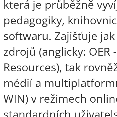
která je průběžně vyvíj
pedagogiky, knihovnict
softwaru. Zajišťuje ja
zdrojů (anglicky: OER
Resources), tak rovně
médií a multiplatformn
WIN) v režimech online
standardních uživatel