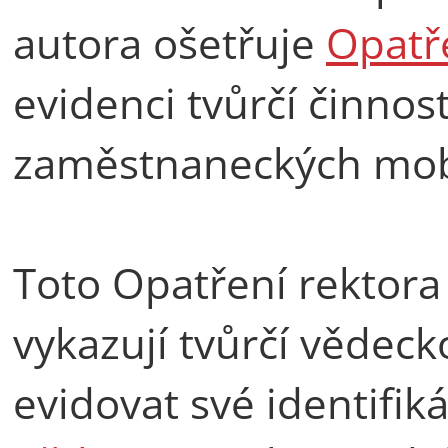
autora ošetřuje
Opatře
evidenci tvůrčí činnost
zaměstnaneckých mobi
Toto Opatření rektora
vykazují tvůrčí vědeck
evidovat své identifi