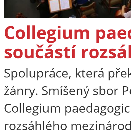
Collegium pae
součástí rozsá
Spolupráce, která pře
žánry. Smíšený sbor P
Collegium paedagogicu
rozsáhlého mezinárod