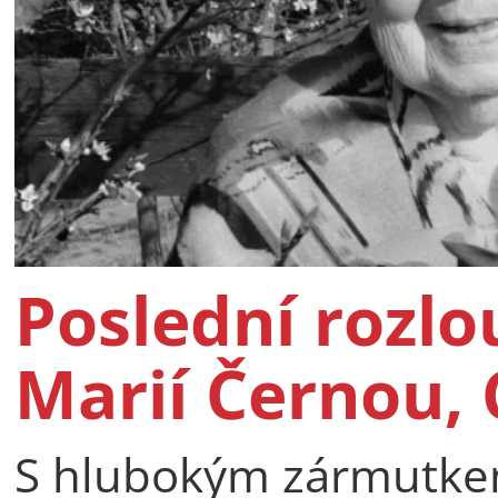
Poslední rozlo
Marií Černou, 
S hlubokým zármutkem