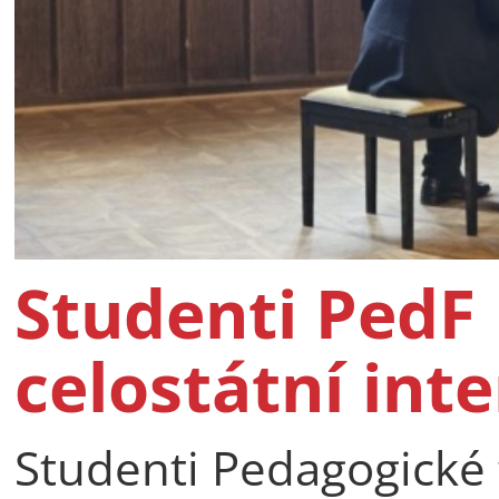
Studenti PedF 
celostátní int
Studenti Pedagogické f