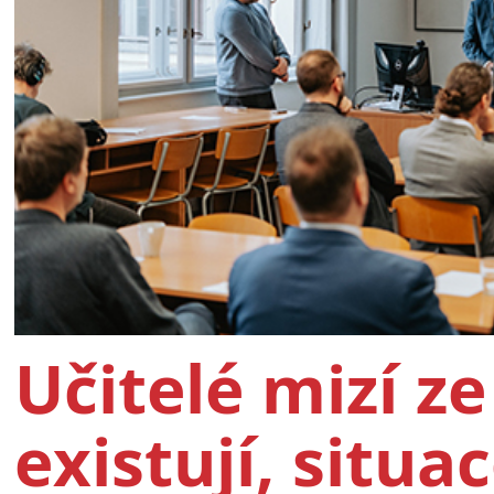
Učitelé mizí ze
existují, situac