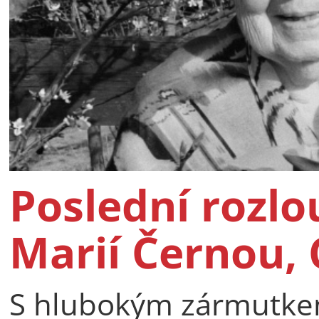
Poslední rozlo
Marií Černou, 
S hlubokým zármutkem