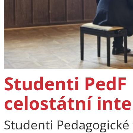
Studenti PedF 
celostátní int
Studenti Pedagogické f