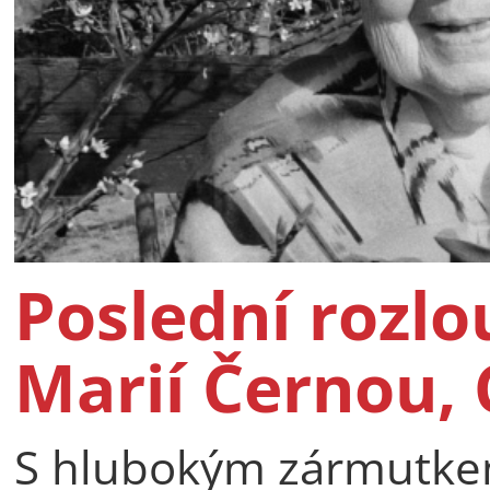
Poslední rozlo
Marií Černou, 
S hlubokým zármutkem