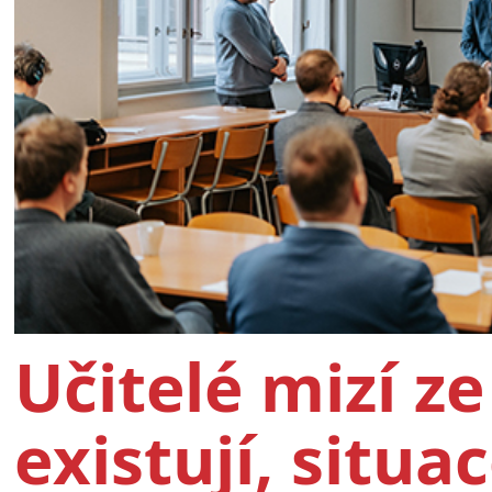
Učitelé mizí ze
existují, situac