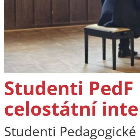
Studenti PedF 
celostátní int
Studenti Pedagogické f