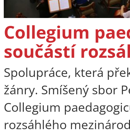
Collegium pae
součástí rozsá
Spolupráce, která pře
žánry. Smíšený sbor P
Collegium paedagogicu
rozsáhlého mezinárod