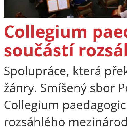
Collegium pae
součástí rozsá
Spolupráce, která pře
žánry. Smíšený sbor P
Collegium paedagogicu
rozsáhlého mezinárod