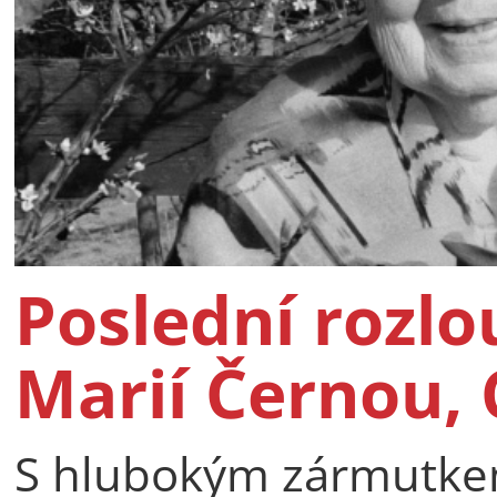
Poslední rozlo
Marií Černou, 
S hlubokým zármutkem