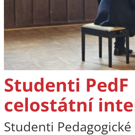
Studenti PedF 
celostátní int
Studenti Pedagogické f