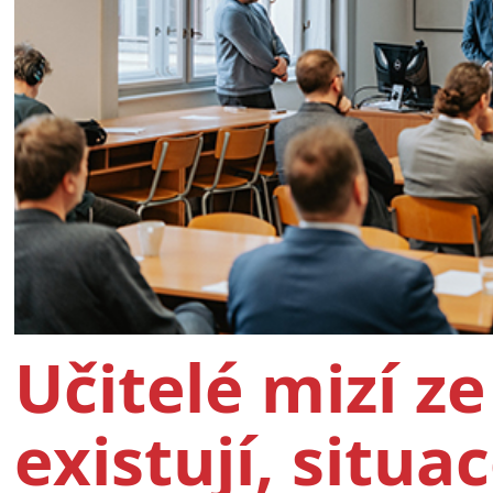
Učitelé mizí ze
existují, situac