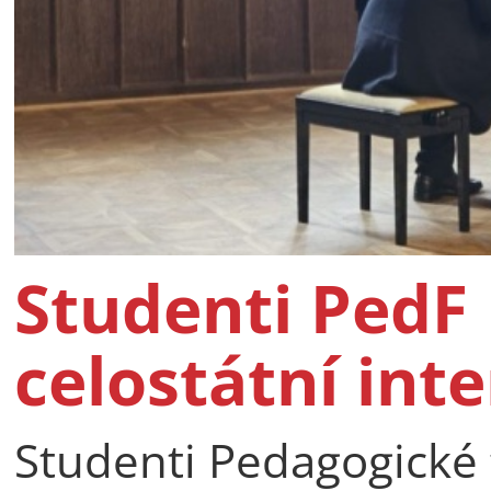
Studenti PedF 
celostátní int
Studenti Pedagogické f