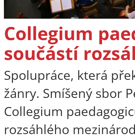
Collegium pae
součástí rozsá
Spolupráce, která pře
žánry. Smíšený sbor P
Collegium paedagogicu
rozsáhlého mezinárod