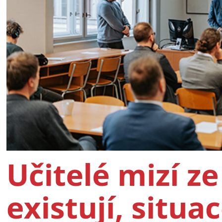
Učitelé mizí ze
existují, situac