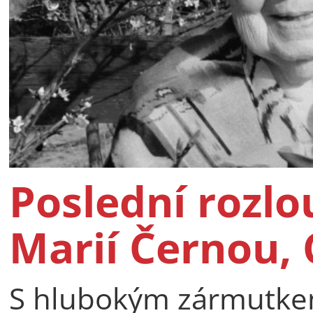
Poslední rozlo
Marií Černou, 
S hlubokým zármutkem