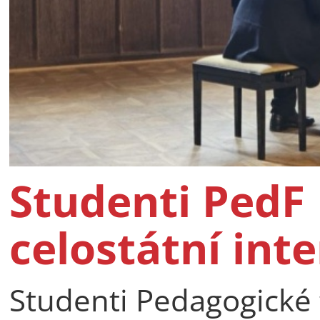
Studenti PedF 
celostátní int
Studenti Pedagogické f