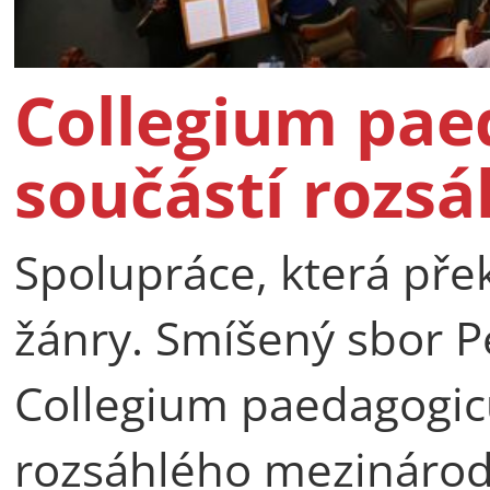
Collegium pae
součástí rozsá
Spolupráce, která pře
žánry. Smíšený sbor P
Collegium paedagogicu
rozsáhlého mezinárod