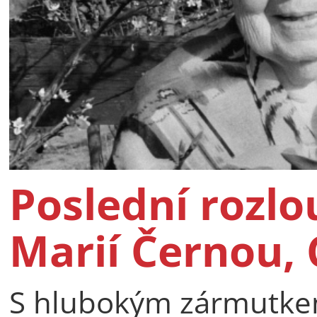
Poslední rozlo
Marií Černou, 
S hlubokým zármutkem