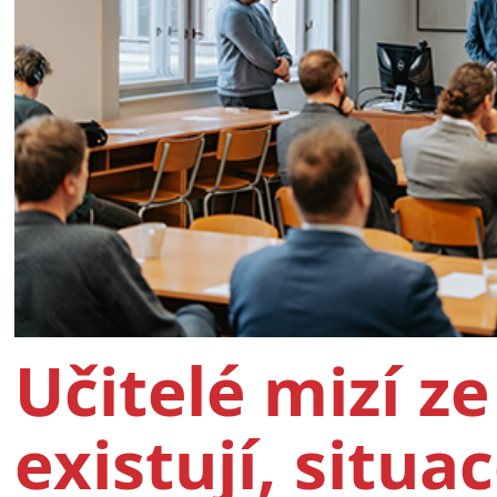
Učitelé mizí ze
existují, situac