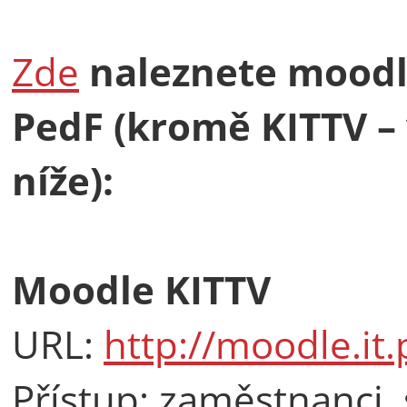
Zde
naleznete moodl
PedF
(kromě KITTV –
níže):
Moodle KITTV
URL:
http://moodle.it.
Přístup: zaměstnanci,