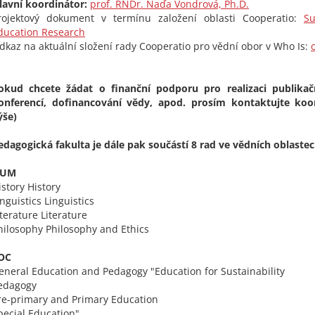
lavní koordinátor:
prof. RNDr. Naďa Vondrová, Ph.D.
rojektový dokument v termínu založení oblasti Cooperatio:
Su
ducation Research
dkaz na aktuální složení rady Cooperatio pro vědní obor v Who Is:
okud chcete žádat o finanční podporu pro realizaci publikač
onferencí, dofinancování vědy, apod. prosím kontaktujte koor
ýše)
edagogická fakulta je dále pak součástí 8 rad ve vědních oblastec
UM
istory History
inguistics Linguistics
iterature Literature
hilosophy Philosophy and Ethics
OC
eneral Education and Pedagogy "Education for Sustainability
edagogy
re-primary and Primary Education
pecial Education"