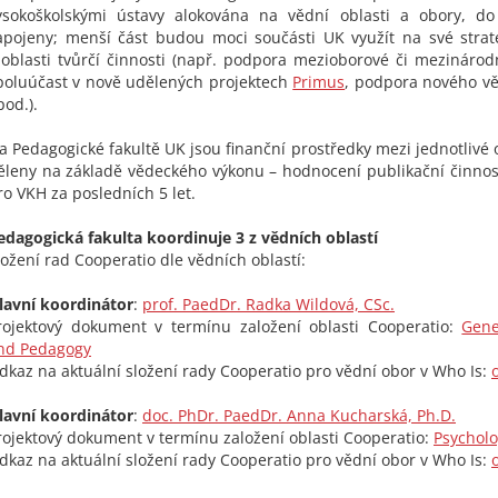
ysokoškolskými ústavy alokována na vědní oblasti a obory, d
apojeny; menší část budou moci součásti UK využít na své strate
 oblasti tvůrčí činnosti (např. podpora mezioborové či mezinárod
poluúčast v nově udělených projektech
Primus
, podpora nového v
pod.).
a Pedagogické fakultě UK jsou finanční prostředky mezi jednotlivé 
ěleny na základě vědeckého výkonu – hodnocení publikační činnost
ro VKH za posledních 5 let.
edagogická fakulta koordinuje 3 z vědních oblastí
ložení rad Cooperatio dle vědních oblastí:
lavní koordinátor
:
prof. PaedDr. Radka Wildová, CSc.
rojektový dokument v termínu založení oblasti Cooperatio:
Gene
nd Pedagogy
dkaz na aktuální složení rady Cooperatio pro vědní obor v Who Is:
lavní koordinátor
:
doc. PhDr. PaedDr. Anna Kucharská, Ph.D.
rojektový dokument v termínu založení oblasti Cooperatio:
Psycholo
dkaz na aktuální složení rady Cooperatio pro vědní obor v Who Is: