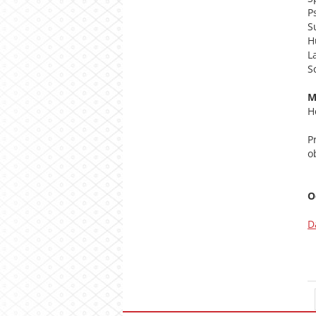
P
S
H
L
S
M
H
P
o
O
D