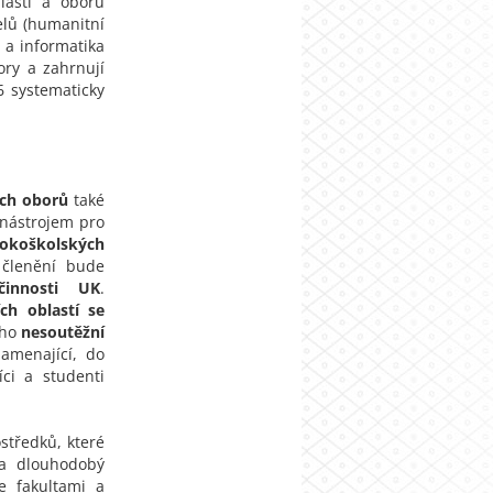
lastí a oborů
lů (humanitní
 a informatika
ory a zahrnují
6 systematicky
ích oborů
také
nástrojem pro
sokoškolských
 členění bude
činnosti UK
.
ch oblastí se
eho
nesoutěžní
menající, do
ci a studenti
středků, které
na dlouhodobý
e fakultami a