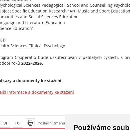
sychological Sciences Pedagogical, School and Counselling Psychol
ubject Specific Education Research "Art, Music and Sport Educatio
umanities and Social Sciences Education
anguage and Literature Education
cience Education"
ED
ealth Sciences Clinical Psychology
rogram Cooperatio bude uskutečňován v pětiletých cyklech, s p
bdobí roků
2022–2026.
dkazy a dokumenty ke stažení
alší informace a dokumenty ke stažení
Poslední změna: 4. srpen 2026 12:49
PDF
TXT
Používáme soub