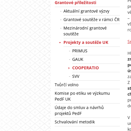
P
Grantové příležitosti
p
Aktuální grantové výzvy
v
–
Grantové soutěže v rámci ČR
v
Mezinárodní grantové
r
soutěže
S
Projekty a soutěže UK
PRIMUS
H
z
GAUK
p
COOPERATIO
ú
SVV
z
Z
Tvůrčí volno
s
Komise po etiku ve výzkumu
c
PedF UK
p
d
Údaje do smluv a návrhů
projektů PedF
V
Schvalování metodik
u
k