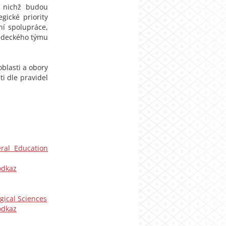
o nichž budou
gické priority
ní spolupráce,
ědeckého týmu
oblasti a obory
i dle pravidel
ral Education
odkaz
gical Sciences
odkaz