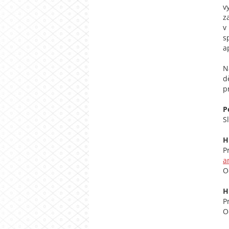
v
z
v
s
a
N
d
p
P
S
H
P
a
O
H
P
O