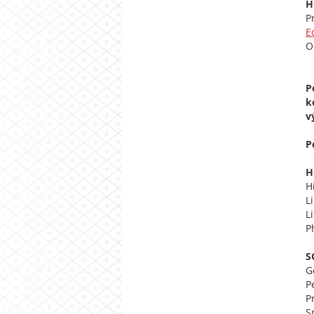
H
P
E
O
P
k
v
P
H
H
L
L
P
S
G
P
P
S