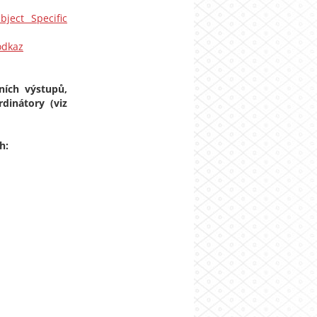
bject Specific
odkaz
ních výstupů,
dinátory (viz
h: