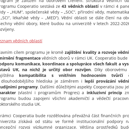
rogram je založen na oborovém členění. Struktura vědních ob
rogramu Cooperatio sestává ze
43 vědních oblastí
v rámci 4 pane
ědy – „HUM“, společenské vědy – „SOC“, přírodní vědy, matematika
 „SCI“, lékařské vědy – „MED“). Vědní oblasti se dále člení na ob
šechny vědní obory, které budou na univerzitě v letech 2022-202
ozvíjeny.
eznam vědních oblastí
lavním cílem programu je kromě
zajištění kvality a rozvoje vědn
mírnění fragmentace
vědních oborů v rámci UK. Cooperatio bude 
odporu komunikace, koordinace a spolupráce všech fakult a vy
stavů UK, na nichž je určitý obor rozvíjen
. Díky oborovému
ajištěna
kompatibilita s vnitřním hodnocením tvůrčí 
 dlouhodobějšího hlediska je záměrem i
lepší provázání vědní
tudijními programy
. Dalšími důležitými aspekty Cooperatia jsou j
harakter
(vlastní i programům Progres) a
inkluzivní princip
zna
rogramu budou zapojeni všichni akademičtí a vědečtí pracovní
oktorského studia UK.
 rámci Cooperatia bude rozdělována převážná část finančních pro
niverzita získává od státu ve formě institucionální podpory 
oncepční rozvoj výzkumné organizace. Většina prostředků bud