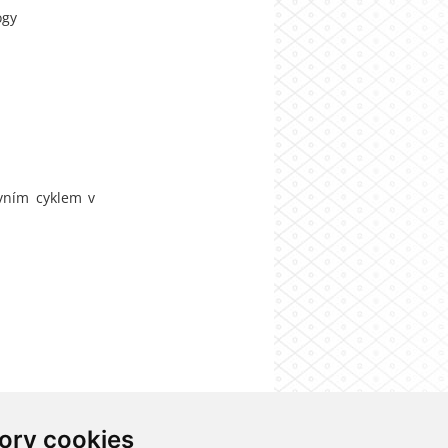
ogy
n
rvním cyklem v
ory cookies