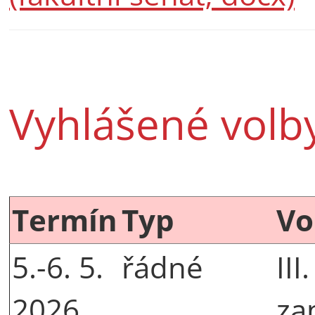
Vyhlášené volb
Termín
Typ
Vo
5.-6. 5.
řádné
III
2026
za