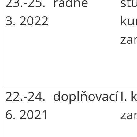
23.-25.
řádné
st
3. 2022
ku
za
22.-24.
doplňovací
I. 
6. 2021
za