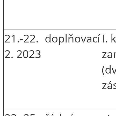
21.-22.
doplňovací
I. 
2. 2023
za
(d
zá