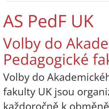
AS PedF UK
Volby do Akad
Pedagogické fa
Volby do Akademické
fakulty UK jsou organ
každoročně k obměně 