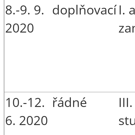
8.-9. 9.
doplňovací
I. 
2020
za
10.-12.
řádné
III
6. 2020
st