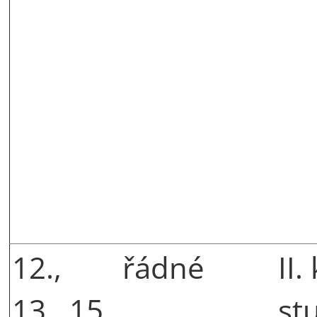
12.,
řádné
II.
13., 15.
st