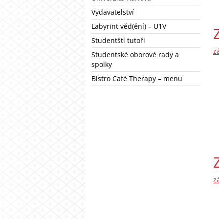
Vydavatelství
Labyrint věd(ění) – U1V
Studentští tutoři
z
Studentské oborové rady a
spolky
Bistro Café Therapy – menu
z