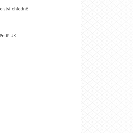
olství ohledně
í
 PedF UK