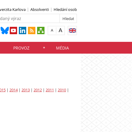
verzita Karlova
Absolventi
Hledání osob
PROVOZ
MÉDIA
015
|
2014
|
2013
|
2012
|
2011
|
2010
|