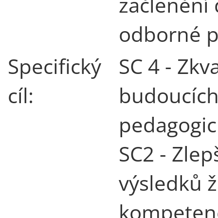
začlenění 
odborné p
Specifický
SC 4 - Zkv
cíl:
budoucích 
pedagogic
SC2 - Zlep
výsledků ž
kompetenc