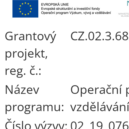
Grantový
CZ.02.3.6
projekt,
reg. č.:
Název
Operační 
programu:
vzděláván
Číslo výzvy:
02_19_076