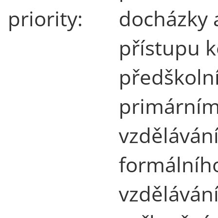
priority:
docházky 
přístupu 
předškolní
primárním
vzděláván
formálníh
vzděláván