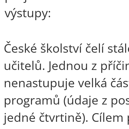
výstupy:
České školství čelí st
učitelů. Jednou z příči
nenastupuje velká čás
programů (údaje z po
jedné čtvrtině). Cílem 