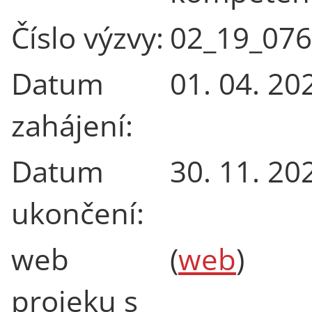
Číslo výzvy:
02_19_076
Datum
01. 04. 20
zahájení:
Datum
30. 11. 20
ukončení:
web
(
web
)
projeku s