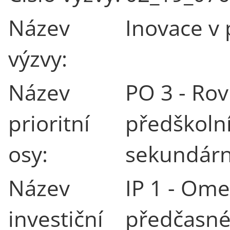
Název
Inovace v
výzvy:
Název
PO 3 - Rov
prioritní
předškoln
osy:
sekundárn
Název
IP 1 - Om
investiční
předčasné