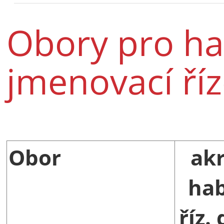
Obory pro hab
jmenovací říz
Obor
akr
hab
říz.