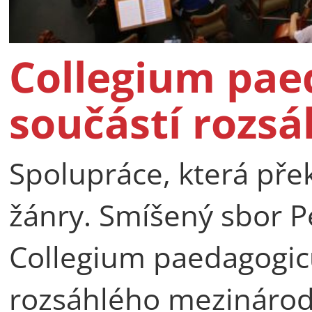
Collegium pae
součástí rozsá
Spolupráce, která pře
žánry. Smíšený sbor P
Collegium paedagogicu
rozsáhlého mezinárod