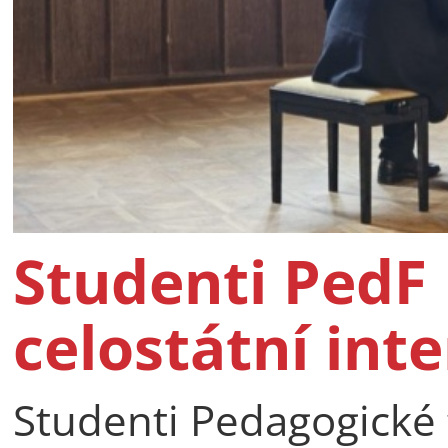
Studenti PedF 
celostátní int
Studenti Pedagogické f