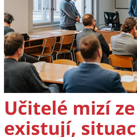
Učitelé mizí ze
existují, situac