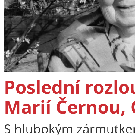
Poslední rozlo
Marií Černou, 
S hlubokým zármutkem