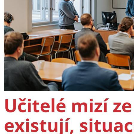
Učitelé mizí ze
existují, situac