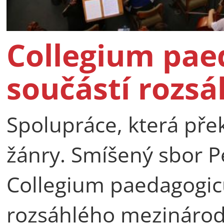
Collegium pae
součástí rozsá
Spolupráce, která pře
žánry. Smíšený sbor P
Collegium paedagogicu
rozsáhlého mezinárod