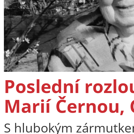
Poslední rozlo
Marií Černou, 
S hlubokým zármutkem