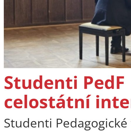
Studenti PedF 
celostátní int
Studenti Pedagogické f