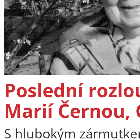
Poslední rozlo
Marií Černou, 
S hlubokým zármutkem