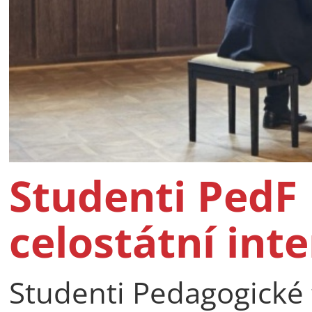
Studenti PedF 
celostátní int
Studenti Pedagogické f