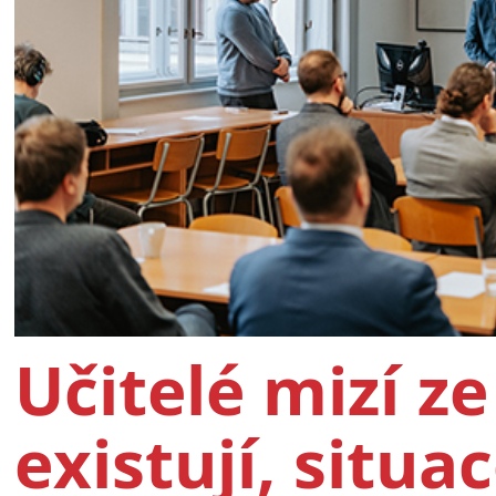
Učitelé mizí ze
existují, situac