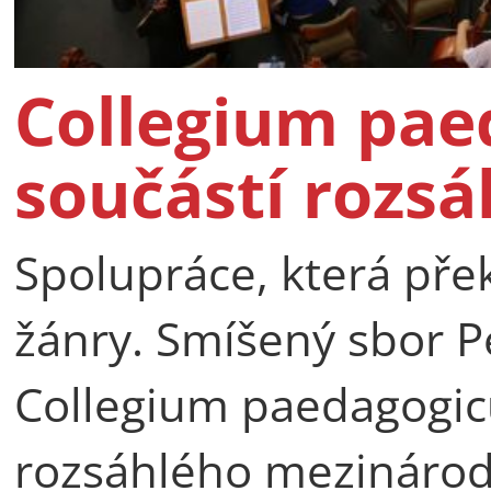
Collegium pae
součástí rozsá
Spolupráce, která pře
žánry. Smíšený sbor P
Collegium paedagogicu
rozsáhlého mezinárod