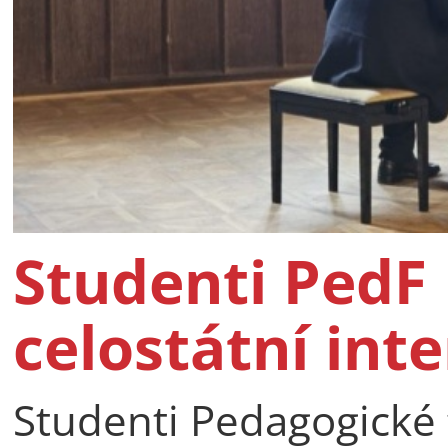
Studenti PedF 
celostátní int
Studenti Pedagogické f