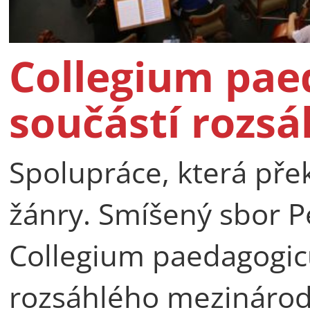
Collegium pae
součástí rozsá
Spolupráce, která pře
žánry. Smíšený sbor P
Collegium paedagogicu
rozsáhlého mezinárod