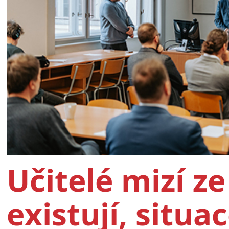
Učitelé mizí ze
existují, situac