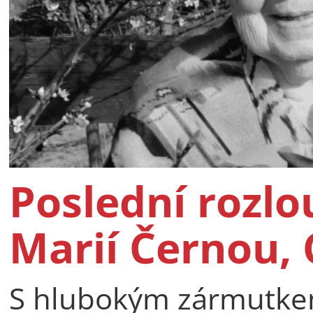
Poslední rozlo
Marií Černou, 
S hlubokým zármutkem